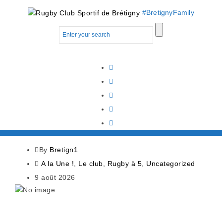
#BretignyFamily
By
Bretign1
A la Une !
,
Le club
,
Rugby à 5
,
Uncategorized
9 août 2026