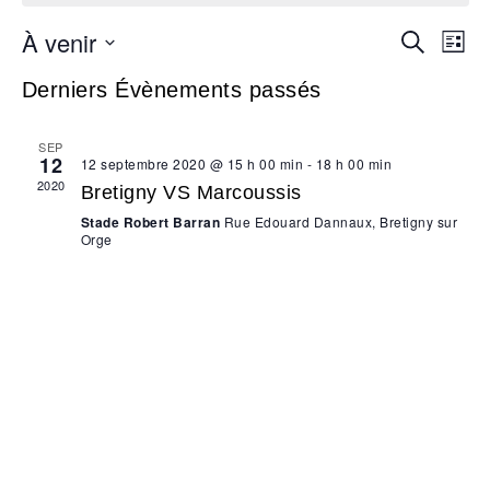
À venir
Recherc
Nav
Recherche
Liste
de
et
Sélectionnez
vue
navigatio
Derniers Évènements passés
une
Évè
de
date.
vues
SEP
12
Évèneme
12 septembre 2020 @ 15 h 00 min
-
18 h 00 min
2020
Bretigny VS Marcoussis
Stade Robert Barran
Rue Edouard Dannaux, Bretigny sur
Orge